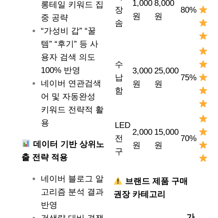
1,000
8,000
롱테일 키워드 집
장
80%
원
원
중 공략
솜
“가성비 갑” “꿀
템” “후기” 등 사
용자 검색 의도
수
100% 반영
3,000
25,000
납
75%
네이버 연관검색
원
원
함
어 및 자동완성
키워드 전략적 활
용
LED
2,000
15,000
전
70%
데이터 기반 상위노
원
원
구
출 전략 적용
네이버 블로그 알
브랜드 제품 구매
고리즘 분석 결과
권장 카테고리
반영
가