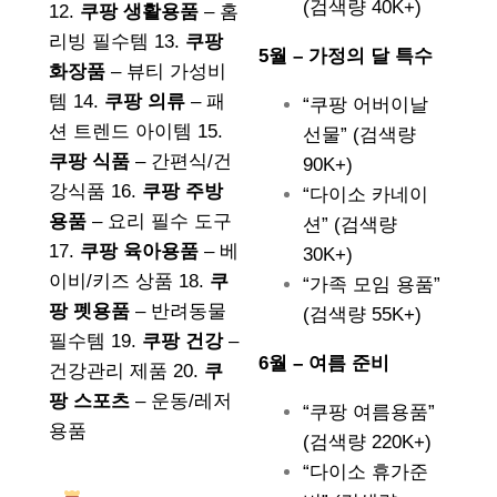
(검색량 40K+)
12.
쿠팡 생활용품
– 홈
리빙 필수템 13.
쿠팡
5월 – 가정의 달 특수
화장품
– 뷰티 가성비
템 14.
쿠팡 의류
– 패
“쿠팡 어버이날
션 트렌드 아이템 15.
선물” (검색량
쿠팡 식품
– 간편식/건
90K+)
강식품 16.
쿠팡 주방
“다이소 카네이
용품
– 요리 필수 도구
션” (검색량
17.
쿠팡 육아용품
– 베
30K+)
이비/키즈 상품 18.
쿠
“가족 모임 용품”
팡 펫용품
– 반려동물
(검색량 55K+)
필수템 19.
쿠팡 건강
–
6월 – 여름 준비
건강관리 제품 20.
쿠
팡 스포츠
– 운동/레저
“쿠팡 여름용품”
용품
(검색량 220K+)
“다이소 휴가준