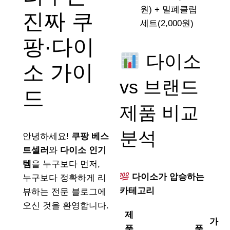
원) + 밀폐클립
진짜 쿠
세트(2,000원)
팡·다이
다이소
소 가이
vs 브랜드
드
제품 비교
분석
안녕하세요!
쿠팡 베스
트셀러
와
다이소 인기
템
을 누구보다 먼저,
다이소가 압승하는
누구보다 정확하게 리
카테고리
뷰하는 전문 블로그에
오신 것을 환영합니다.
제
가
품
품