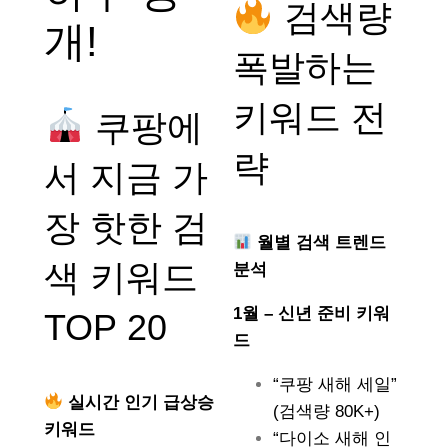
검색량
개!
폭발하는
키워드 전
쿠팡에
략
서 지금 가
장 핫한 검
월별 검색 트렌드
색 키워드
분석
1월 – 신년 준비 키워
TOP 20
드
“쿠팡 새해 세일”
실시간 인기 급상승
(검색량 80K+)
키워드
“다이소 새해 인