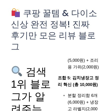
쿠팡 꿀템 & 다이소
신상 완전 정복! 진짜
후기만 모은 리뷰 블로
그
(5,000원) + 조리
용 가위(2,000원)
검색
조합 5: 김치냉장고 정
1위 블로
리 혁신 (총 10,000원)
그가 알
분할 정리함 6개
(6,000원) + 냉장
려주는
고 라벨지(2,000