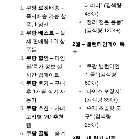
테리어” (검색량
쿠팡 로켓배송
–
45K+)
즉시배송 가능 상
“정리 정돈 용품”
품만 엄선
(검색량 120K+)
쿠팡 베스트
– 실
제 판매량 1위 상
2월 – 밸런타인데이 특
품들
수
쿠팡 할인
– 타임
“쿠팡 밸런타인
딜/특가 정보 실
선물” (검색량
시간 업데이트
60K+)
쿠팡 후기
– 구매
“다이소 포장지”
후 1개월 장기 사
(검색량 35K+)
용기
“수제 초콜릿 도
쿠팡 추천
– 카테
구” (검색량
고리별 MD 추천
25K+)
템
쿠팡 꿀템
– 숨겨
3월 – 새 학기 시즌