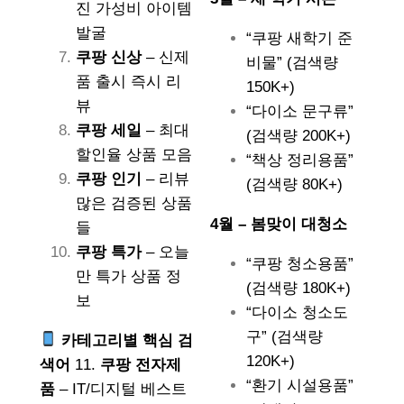
진 가성비 아이템
발굴
“쿠팡 새학기 준
쿠팡 신상
– 신제
비물” (검색량
품 출시 즉시 리
150K+)
뷰
“다이소 문구류”
쿠팡 세일
– 최대
(검색량 200K+)
할인율 상품 모음
“책상 정리용품”
쿠팡 인기
– 리뷰
(검색량 80K+)
많은 검증된 상품
4월 – 봄맞이 대청소
들
쿠팡 특가
– 오늘
“쿠팡 청소용품”
만 특가 상품 정
(검색량 180K+)
보
“다이소 청소도
구” (검색량
카테고리별 핵심 검
120K+)
색어
11.
쿠팡 전자제
“환기 시설용품”
품
– IT/디지털 베스트