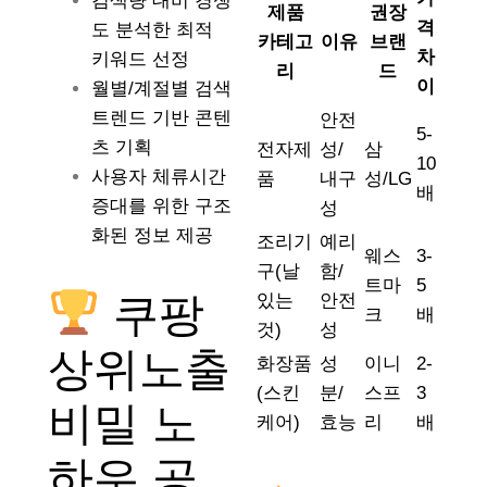
검색량 대비 경쟁
제품
권장
격
도 분석한 최적
카테고
이유
브랜
차
키워드 선정
리
드
이
월별/계절별 검색
트렌드 기반 콘텐
안전
5-
츠 기획
전자제
성/
삼
10
사용자 체류시간
품
내구
성/LG
배
증대를 위한 구조
성
화된 정보 제공
조리기
예리
웨스
3-
구(날
함/
트마
5
쿠팡
있는
안전
크
배
것)
성
상위노출
화장품
성
이니
2-
(스킨
분/
스프
3
비밀 노
케어)
효능
리
배
하우 공