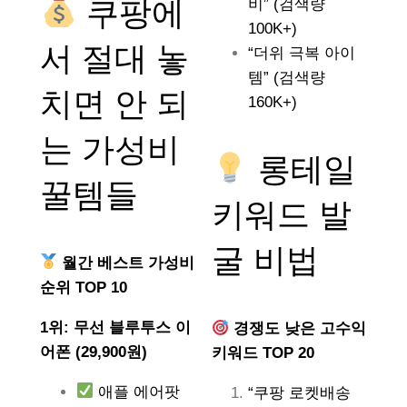
쿠팡에
비” (검색량
100K+)
서 절대 놓
“더위 극복 아이
템” (검색량
치면 안 되
160K+)
는
가성비
롱테일
꿀템들
키워드 발
굴 비법
월간 베스트 가성비
순위 TOP 10
1위: 무선 블루투스 이
경쟁도 낮은 고수익
어폰 (29,900원)
키워드 TOP 20
애플 에어팟
“쿠팡 로켓배송