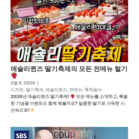
애슐리퀸즈 딸기축제의 모든 전메뉴 털기
2월 8, 2026
/
디저트
,
딸기축제
,
애슐리퀸즈
,
전메뉴
,
축제음식
2026년 애슐리퀸즈 딸기축제!
모든 메뉴를 소개하고, 특별
한 기념품 이벤트도 함께 해볼까요? 달콤한 딸기로 가득한 시
간속으로!