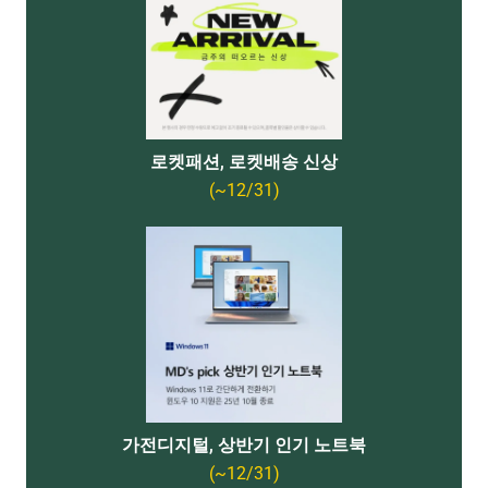
로켓패션, 로켓배송 신상
(~12/31)
가전디지털, 상반기 인기 노트북
(~12/31)