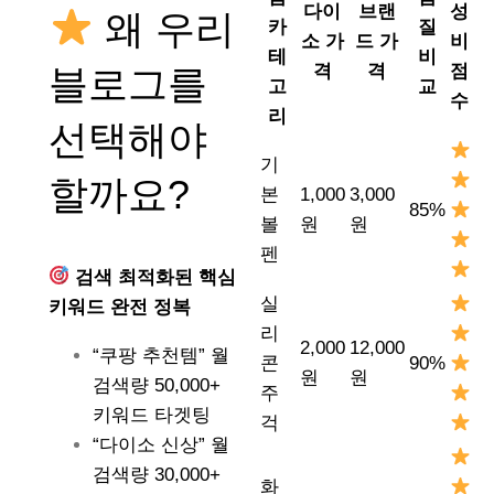
다이
브랜
성
왜 우리
카
질
소 가
드 가
비
테
비
격
격
점
블로그를
고
교
수
리
선택해야
기
할까요?
본
1,000
3,000
85%
볼
원
원
펜
검색 최적화된 핵심
실
키워드 완전 정복
리
2,000
12,000
“쿠팡 추천템” 월
콘
90%
원
원
검색량 50,000+
주
키워드 타겟팅
걱
“다이소 신상” 월
검색량 30,000+
화