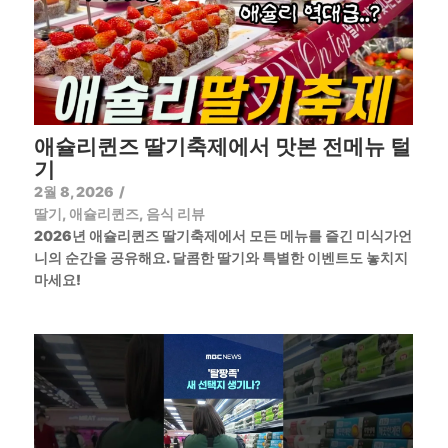
애슐리퀸즈 딸기축제에서 맛본 전메뉴 털
기
2월 8, 2026
/
딸기
,
애슐리퀸즈
,
음식 리뷰
2026년 애슐리퀸즈 딸기축제에서 모든 메뉴를 즐긴 미식가언
니의 순간을 공유해요. 달콤한 딸기와 특별한 이벤트도 놓치지
마세요!