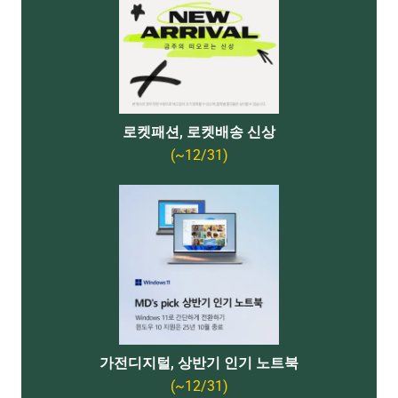
로켓패션, 로켓배송 신상
(~12/31)
가전디지털, 상반기 인기 노트북
(~12/31)