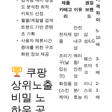
검색량 대비 경쟁
제품
권장
격
도 분석한 최적
카테고
이유
브랜
차
키워드 선정
리
드
이
월별/계절별 검색
트렌드 기반 콘텐
안전
5-
츠 기획
전자제
성/
삼
10
사용자 체류시간
품
내구
성/LG
배
증대를 위한 구조
성
화된 정보 제공
조리기
예리
웨스
3-
구(날
함/
트마
5
쿠팡
있는
안전
크
배
것)
성
상위노출
화장품
성
이니
2-
(스킨
분/
스프
3
비밀 노
케어)
효능
리
배
하우 공