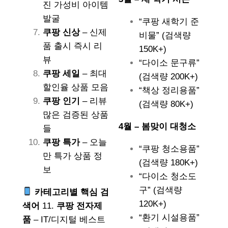
진 가성비 아이템
발굴
“쿠팡 새학기 준
쿠팡 신상
– 신제
비물” (검색량
품 출시 즉시 리
150K+)
뷰
“다이소 문구류”
쿠팡 세일
– 최대
(검색량 200K+)
할인율 상품 모음
“책상 정리용품”
쿠팡 인기
– 리뷰
(검색량 80K+)
많은 검증된 상품
4월 – 봄맞이 대청소
들
쿠팡 특가
– 오늘
“쿠팡 청소용품”
만 특가 상품 정
(검색량 180K+)
보
“다이소 청소도
구” (검색량
카테고리별 핵심 검
120K+)
색어
11.
쿠팡 전자제
“환기 시설용품”
품
– IT/디지털 베스트