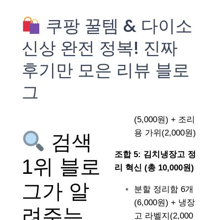
쿠팡 꿀템 & 다이소
신상 완전 정복! 진짜
후기만 모은 리뷰 블로
그
(5,000원) + 조리
용 가위(2,000원)
검색
조합 5: 김치냉장고 정
1위 블로
리 혁신 (총 10,000원)
그가 알
분할 정리함 6개
(6,000원) + 냉장
려주는
고 라벨지(2,000