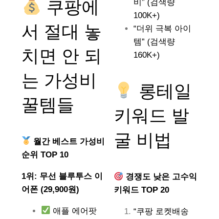
쿠팡에
비” (검색량
100K+)
서 절대 놓
“더위 극복 아이
템” (검색량
치면 안 되
160K+)
는
가성비
롱테일
꿀템들
키워드 발
굴 비법
월간 베스트 가성비
순위 TOP 10
1위: 무선 블루투스 이
경쟁도 낮은 고수익
어폰 (29,900원)
키워드 TOP 20
애플 에어팟
“쿠팡 로켓배송