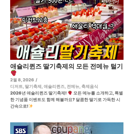
애슐리퀸즈 딸기축제의 모든 전메뉴 털기
2월 8, 2026
/
디저트
,
딸기축제
,
애슐리퀸즈
,
전메뉴
,
축제음식
2026년 애슐리퀸즈 딸기축제!
모든 메뉴를 소개하고, 특별
한 기념품 이벤트도 함께 해볼까요? 달콤한 딸기로 가득한 시
간속으로!