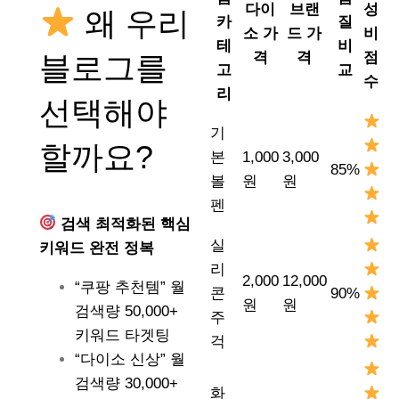
다이
브랜
성
왜 우리
카
질
소 가
드 가
비
테
비
격
격
점
블로그를
고
교
수
리
선택해야
기
할까요?
본
1,000
3,000
85%
볼
원
원
펜
검색 최적화된 핵심
실
키워드 완전 정복
리
2,000
12,000
“쿠팡 추천템” 월
콘
90%
원
원
검색량 50,000+
주
키워드 타겟팅
걱
“다이소 신상” 월
검색량 30,000+
화