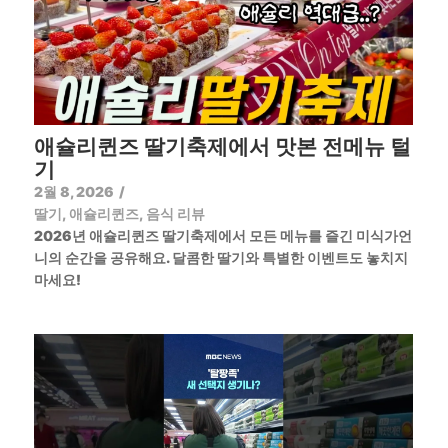
애슐리퀸즈 딸기축제에서 맛본 전메뉴 털
기
2월 8, 2026
/
딸기
,
애슐리퀸즈
,
음식 리뷰
2026년 애슐리퀸즈 딸기축제에서 모든 메뉴를 즐긴 미식가언
니의 순간을 공유해요. 달콤한 딸기와 특별한 이벤트도 놓치지
마세요!