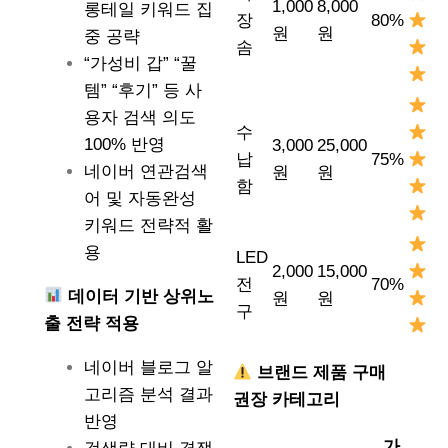
1,000
8,000
롱테일 키워드 집
장
80%
원
원
중 공략
솜
“가성비 갑” “꿀
템” “후기” 등 사
용자 검색 의도
수
100% 반영
3,000
25,000
납
75%
네이버 연관검색
원
원
함
어 및 자동완성
키워드 전략적 활
용
LED
2,000
15,000
전
70%
데이터 기반 상위노
원
원
구
출 전략 적용
네이버 블로그 알
브랜드 제품 구매
고리즘 분석 결과
권장 카테고리
반영
가