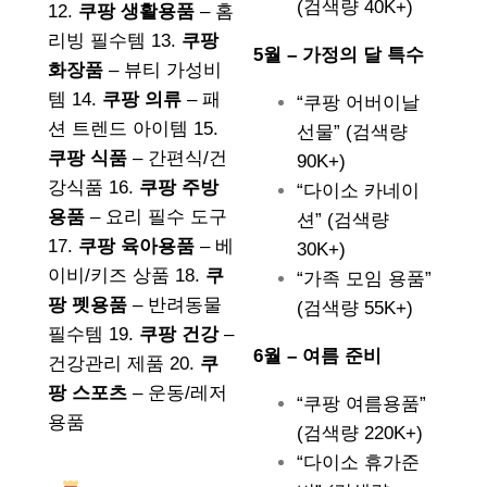
(검색량 40K+)
12.
쿠팡 생활용품
– 홈
리빙 필수템 13.
쿠팡
5월 – 가정의 달 특수
화장품
– 뷰티 가성비
템 14.
쿠팡 의류
– 패
“쿠팡 어버이날
션 트렌드 아이템 15.
선물” (검색량
쿠팡 식품
– 간편식/건
90K+)
강식품 16.
쿠팡 주방
“다이소 카네이
용품
– 요리 필수 도구
션” (검색량
17.
쿠팡 육아용품
– 베
30K+)
이비/키즈 상품 18.
쿠
“가족 모임 용품”
팡 펫용품
– 반려동물
(검색량 55K+)
필수템 19.
쿠팡 건강
–
6월 – 여름 준비
건강관리 제품 20.
쿠
팡 스포츠
– 운동/레저
“쿠팡 여름용품”
용품
(검색량 220K+)
“다이소 휴가준