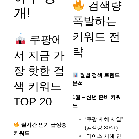
검색량
개!
폭발하는
키워드 전
쿠팡에
략
서 지금 가
장 핫한 검
월별 검색 트렌드
색 키워드
분석
1월 – 신년 준비 키워
TOP 20
드
“쿠팡 새해 세일”
실시간 인기 급상승
(검색량 80K+)
키워드
“다이소 새해 인