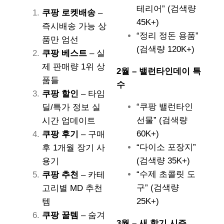
테리어” (검색량
쿠팡 로켓배송
–
45K+)
즉시배송 가능 상
“정리 정돈 용품”
품만 엄선
(검색량 120K+)
쿠팡 베스트
– 실
제 판매량 1위 상
2월 – 밸런타인데이 특
품들
수
쿠팡 할인
– 타임
“쿠팡 밸런타인
딜/특가 정보 실
선물” (검색량
시간 업데이트
60K+)
쿠팡 후기
– 구매
“다이소 포장지”
후 1개월 장기 사
(검색량 35K+)
용기
“수제 초콜릿 도
쿠팡 추천
– 카테
구” (검색량
고리별 MD 추천
25K+)
템
쿠팡 꿀템
– 숨겨
3월 – 새 학기 시즌