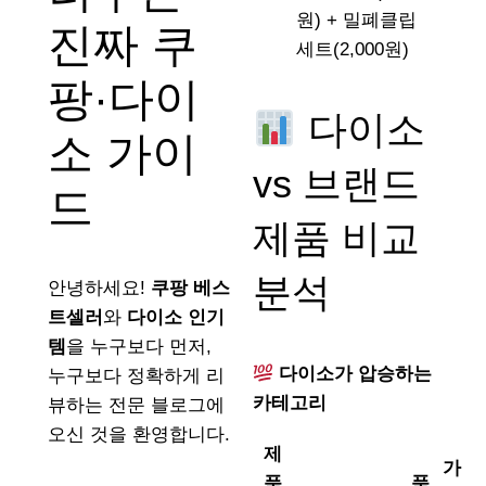
원) + 밀폐클립
진짜 쿠
세트(2,000원)
팡·다이
다이소
소 가이
vs 브랜드
드
제품 비교
분석
안녕하세요!
쿠팡 베스
트셀러
와
다이소 인기
템
을 누구보다 먼저,
다이소가 압승하는
누구보다 정확하게 리
카테고리
뷰하는 전문 블로그에
오신 것을 환영합니다.
제
가
품
품