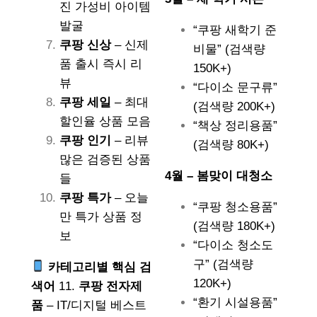
진 가성비 아이템
발굴
“쿠팡 새학기 준
쿠팡 신상
– 신제
비물” (검색량
품 출시 즉시 리
150K+)
뷰
“다이소 문구류”
쿠팡 세일
– 최대
(검색량 200K+)
할인율 상품 모음
“책상 정리용품”
쿠팡 인기
– 리뷰
(검색량 80K+)
많은 검증된 상품
4월 – 봄맞이 대청소
들
쿠팡 특가
– 오늘
“쿠팡 청소용품”
만 특가 상품 정
(검색량 180K+)
보
“다이소 청소도
구” (검색량
카테고리별 핵심 검
120K+)
색어
11.
쿠팡 전자제
“환기 시설용품”
품
– IT/디지털 베스트