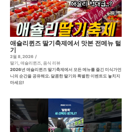
애슐리퀸즈 딸기축제에서 맛본 전메뉴 털
기
2월 8, 2026
/
딸기
,
애슐리퀸즈
,
음식 리뷰
2026년 애슐리퀸즈 딸기축제에서 모든 메뉴를 즐긴 미식가언
니의 순간을 공유해요. 달콤한 딸기와 특별한 이벤트도 놓치지
마세요!