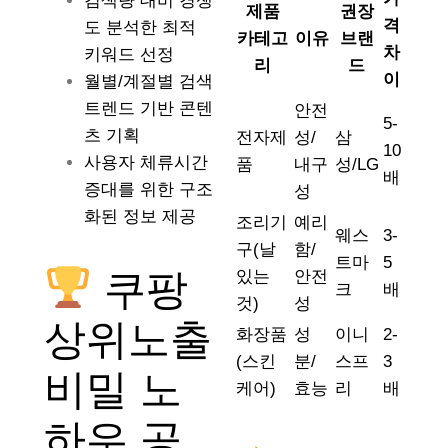
검색량 대비 경쟁
제품
권장
격
도 분석한 최적
카테고
이유
브랜
차
키워드 선정
리
드
이
월별/계절별 검색
트렌드 기반 콘텐
안전
5-
츠 기획
전자제
성/
삼
10
사용자 체류시간
품
내구
성/LG
배
증대를 위한 구조
성
화된 정보 제공
조리기
예리
웨스
3-
구(날
함/
트마
5
쿠팡
있는
안전
크
배
것)
성
상위노출
화장품
성
이니
2-
(스킨
분/
스프
3
비밀 노
케어)
효능
리
배
하우 공