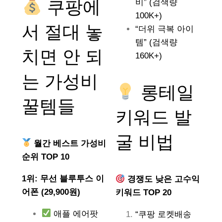
쿠팡에
비” (검색량
100K+)
서 절대 놓
“더위 극복 아이
템” (검색량
치면 안 되
160K+)
는
가성비
롱테일
꿀템들
키워드 발
굴 비법
월간 베스트 가성비
순위 TOP 10
1위: 무선 블루투스 이
경쟁도 낮은 고수익
어폰 (29,900원)
키워드 TOP 20
애플 에어팟
“쿠팡 로켓배송