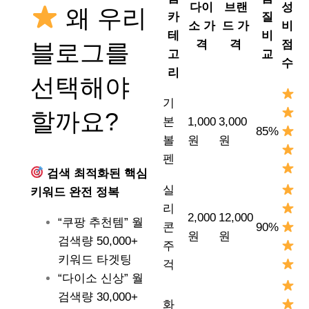
다이
브랜
성
왜 우리
카
질
소 가
드 가
비
테
비
격
격
점
블로그를
고
교
수
리
선택해야
기
할까요?
본
1,000
3,000
85%
볼
원
원
펜
검색 최적화된 핵심
실
키워드 완전 정복
리
2,000
12,000
“쿠팡 추천템” 월
콘
90%
원
원
검색량 50,000+
주
키워드 타겟팅
걱
“다이소 신상” 월
검색량 30,000+
화