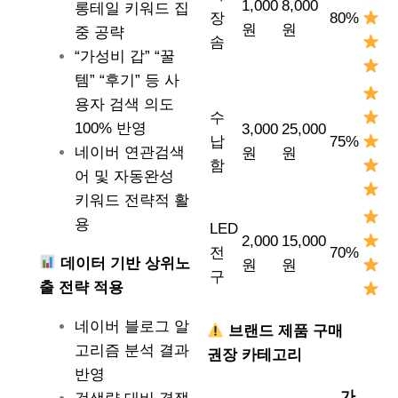
1,000
8,000
롱테일 키워드 집
장
80%
원
원
중 공략
솜
“가성비 갑” “꿀
템” “후기” 등 사
용자 검색 의도
수
100% 반영
3,000
25,000
납
75%
네이버 연관검색
원
원
함
어 및 자동완성
키워드 전략적 활
용
LED
2,000
15,000
전
70%
데이터 기반 상위노
원
원
구
출 전략 적용
네이버 블로그 알
브랜드 제품 구매
고리즘 분석 결과
권장 카테고리
반영
가