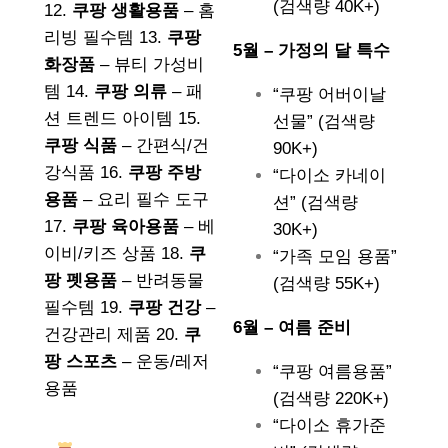
(검색량 40K+)
12.
쿠팡 생활용품
– 홈
리빙 필수템 13.
쿠팡
5월 – 가정의 달 특수
화장품
– 뷰티 가성비
템 14.
쿠팡 의류
– 패
“쿠팡 어버이날
션 트렌드 아이템 15.
선물” (검색량
쿠팡 식품
– 간편식/건
90K+)
강식품 16.
쿠팡 주방
“다이소 카네이
용품
– 요리 필수 도구
션” (검색량
17.
쿠팡 육아용품
– 베
30K+)
이비/키즈 상품 18.
쿠
“가족 모임 용품”
팡 펫용품
– 반려동물
(검색량 55K+)
필수템 19.
쿠팡 건강
–
6월 – 여름 준비
건강관리 제품 20.
쿠
팡 스포츠
– 운동/레저
“쿠팡 여름용품”
용품
(검색량 220K+)
“다이소 휴가준