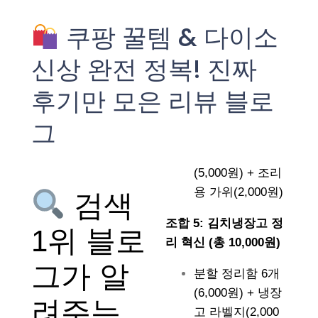
쿠팡 꿀템 & 다이소
신상 완전 정복! 진짜
후기만 모은 리뷰 블로
그
(5,000원) + 조리
용 가위(2,000원)
검색
조합 5: 김치냉장고 정
1위 블로
리 혁신 (총 10,000원)
그가 알
분할 정리함 6개
(6,000원) + 냉장
려주는
고 라벨지(2,000