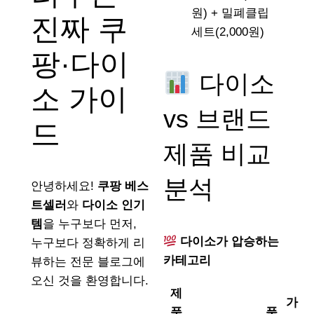
원) + 밀폐클립
진짜 쿠
세트(2,000원)
팡·다이
다이소
소 가이
vs 브랜드
드
제품 비교
분석
안녕하세요!
쿠팡 베스
트셀러
와
다이소 인기
템
을 누구보다 먼저,
다이소가 압승하는
누구보다 정확하게 리
카테고리
뷰하는 전문 블로그에
오신 것을 환영합니다.
제
가
품
품