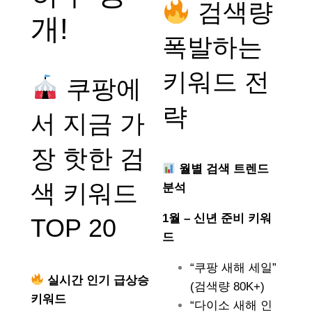
검색량
개!
폭발하는
키워드 전
쿠팡에
략
서 지금 가
장 핫한 검
월별 검색 트렌드
색 키워드
분석
1월 – 신년 준비 키워
TOP 20
드
“쿠팡 새해 세일”
실시간 인기 급상승
(검색량 80K+)
키워드
“다이소 새해 인