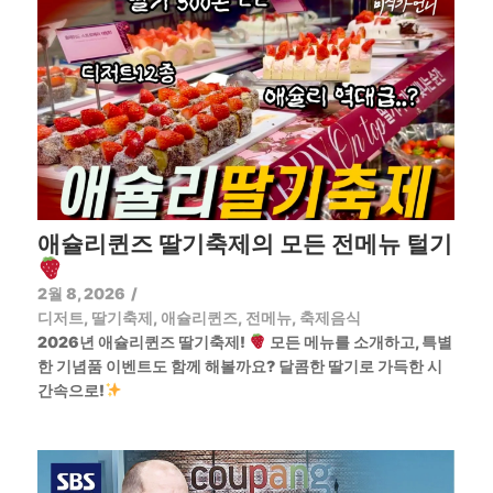
애슐리퀸즈 딸기축제의 모든 전메뉴 털기
2월 8, 2026
/
디저트
,
딸기축제
,
애슐리퀸즈
,
전메뉴
,
축제음식
2026년 애슐리퀸즈 딸기축제!
모든 메뉴를 소개하고, 특별
한 기념품 이벤트도 함께 해볼까요? 달콤한 딸기로 가득한 시
간속으로!