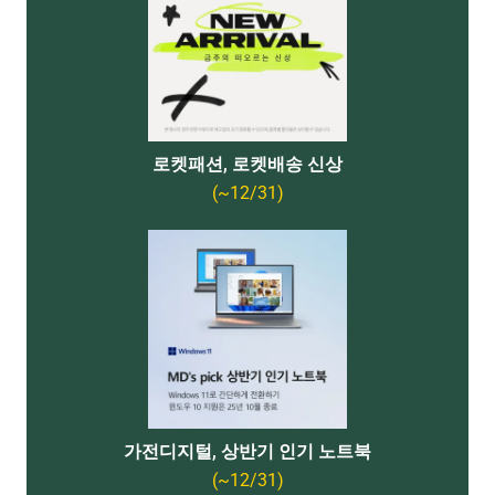
로켓패션, 로켓배송 신상
(~12/31)
가전디지털, 상반기 인기 노트북
(~12/31)