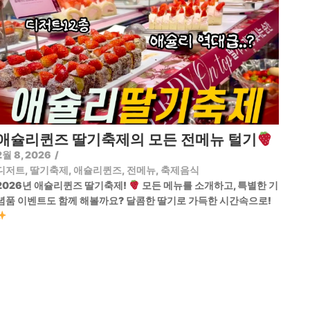
애슐리퀸즈 딸기축제의 모든 전메뉴 털기
2월 8, 2026
/
디저트
,
딸기축제
,
애슐리퀸즈
,
전메뉴
,
축제음식
2026년 애슐리퀸즈 딸기축제!
모든 메뉴를 소개하고, 특별한 기
념품 이벤트도 함께 해볼까요? 달콤한 딸기로 가득한 시간속으로!