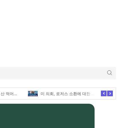
미 의회, 로저스 소환에 대한 긴급한 증언 요청
애슐리퀸즈 딸기축제의 모든 전메뉴 털기