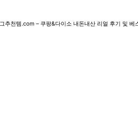
그
추천템.com – 쿠팡&다이소 내돈내산 리얼 후기 및 
 쿠팡&다이소 내돈
 상품 소개