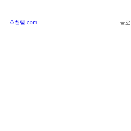
추천템.com
블로
추천템.com –
및 베스트어워즈