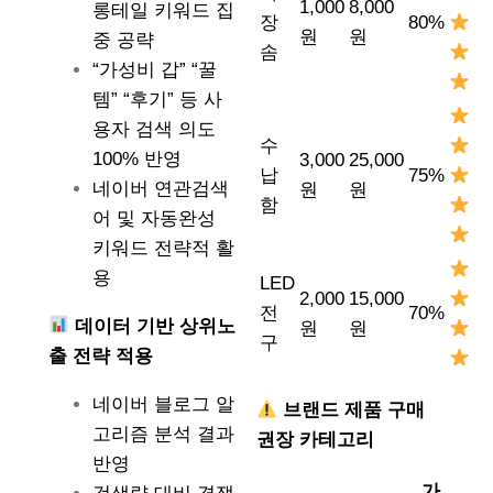
1,000
8,000
롱테일 키워드 집
장
80%
원
원
중 공략
솜
“가성비 갑” “꿀
템” “후기” 등 사
용자 검색 의도
수
100% 반영
3,000
25,000
납
75%
네이버 연관검색
원
원
함
어 및 자동완성
키워드 전략적 활
용
LED
2,000
15,000
전
70%
데이터 기반 상위노
원
원
구
출 전략 적용
네이버 블로그 알
브랜드 제품 구매
고리즘 분석 결과
권장 카테고리
반영
가