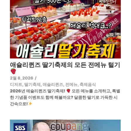
애슐리퀸즈 딸기축제의 모든 전메뉴 털기
2월 8, 2026
/
디저트
,
딸기축제
,
애슐리퀸즈
,
전메뉴
,
축제음식
2026년 애슐리퀸즈 딸기축제!
모든 메뉴를 소개하고, 특별
한 기념품 이벤트도 함께 해볼까요? 달콤한 딸기로 가득한 시
간속으로!