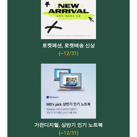
로켓패션, 로켓배송 신상
(~12/31)
가전디지털, 상반기 인기 노트북
(~12/31)