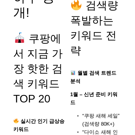
검색량
개!
폭발하는
키워드 전
쿠팡에
략
서 지금 가
장 핫한 검
월별 검색 트렌드
색 키워드
분석
1월 – 신년 준비 키워
TOP 20
드
“쿠팡 새해 세일”
실시간 인기 급상승
(검색량 80K+)
키워드
“다이소 새해 인