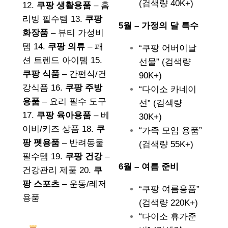
(검색량 40K+)
12.
쿠팡 생활용품
– 홈
리빙 필수템 13.
쿠팡
5월 – 가정의 달 특수
화장품
– 뷰티 가성비
템 14.
쿠팡 의류
– 패
“쿠팡 어버이날
션 트렌드 아이템 15.
선물” (검색량
쿠팡 식품
– 간편식/건
90K+)
강식품 16.
쿠팡 주방
“다이소 카네이
용품
– 요리 필수 도구
션” (검색량
17.
쿠팡 육아용품
– 베
30K+)
이비/키즈 상품 18.
쿠
“가족 모임 용품”
팡 펫용품
– 반려동물
(검색량 55K+)
필수템 19.
쿠팡 건강
–
6월 – 여름 준비
건강관리 제품 20.
쿠
팡 스포츠
– 운동/레저
“쿠팡 여름용품”
용품
(검색량 220K+)
“다이소 휴가준