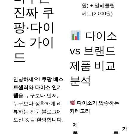
원) + 밀폐클립
진짜 쿠
세트(2,000원)
팡·다이
다이소
소 가이
vs 브랜드
드
제품 비교
분석
안녕하세요!
쿠팡 베스
트셀러
와
다이소 인기
템
을 누구보다 먼저,
다이소가 압승하는
누구보다 정확하게 리
카테고리
뷰하는 전문 블로그에
오신 것을 환영합니다.
제
가
품
품