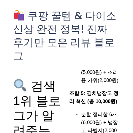
쿠팡 꿀템 & 다이소
신상 완전 정복! 진짜
후기만 모은 리뷰 블로
그
(5,000원) + 조리
용 가위(2,000원)
검색
조합 5: 김치냉장고 정
1위 블로
리 혁신 (총 10,000원)
그가 알
분할 정리함 6개
(6,000원) + 냉장
려주는
고 라벨지(2,000