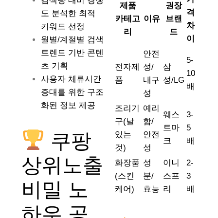
검색량 대비 경쟁
제품
권장
격
도 분석한 최적
카테고
이유
브랜
차
키워드 선정
리
드
이
월별/계절별 검색
트렌드 기반 콘텐
안전
5-
츠 기획
전자제
성/
삼
10
사용자 체류시간
품
내구
성/LG
배
증대를 위한 구조
성
화된 정보 제공
조리기
예리
웨스
3-
구(날
함/
트마
5
쿠팡
있는
안전
크
배
것)
성
상위노출
화장품
성
이니
2-
(스킨
분/
스프
3
비밀 노
케어)
효능
리
배
하우 공