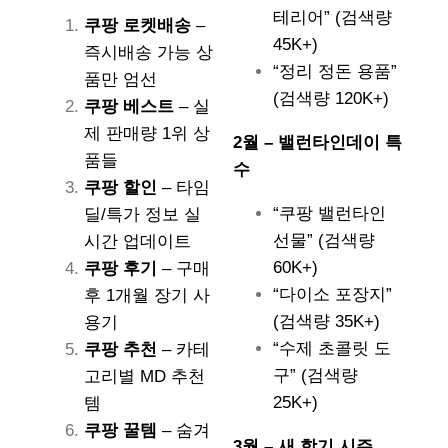
테리어” (검색량
쿠팡 로켓배송
–
45K+)
즉시배송 가능 상
“정리 정돈 용품”
품만 엄선
(검색량 120K+)
쿠팡 베스트
– 실
제 판매량 1위 상
2월 – 밸런타인데이 특
품들
수
쿠팡 할인
– 타임
“쿠팡 밸런타인
딜/특가 정보 실
선물” (검색량
시간 업데이트
60K+)
쿠팡 후기
– 구매
“다이소 포장지”
후 1개월 장기 사
(검색량 35K+)
용기
“수제 초콜릿 도
쿠팡 추천
– 카테
구” (검색량
고리별 MD 추천
25K+)
템
쿠팡 꿀템
– 숨겨
3월 – 새 학기 시즌