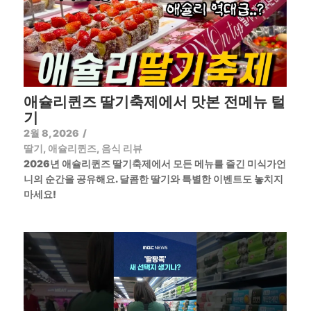
애슐리퀸즈 딸기축제에서 맛본 전메뉴 털
기
2월 8, 2026
/
딸기
,
애슐리퀸즈
,
음식 리뷰
2026년 애슐리퀸즈 딸기축제에서 모든 메뉴를 즐긴 미식가언
니의 순간을 공유해요. 달콤한 딸기와 특별한 이벤트도 놓치지
마세요!