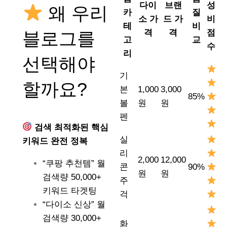
다이
브랜
성
왜 우리
카
질
소 가
드 가
비
테
비
격
격
점
블로그를
고
교
수
리
선택해야
기
할까요?
본
1,000
3,000
85%
볼
원
원
펜
검색 최적화된 핵심
실
키워드 완전 정복
리
2,000
12,000
“쿠팡 추천템” 월
콘
90%
원
원
검색량 50,000+
주
키워드 타겟팅
걱
“다이소 신상” 월
검색량 30,000+
화