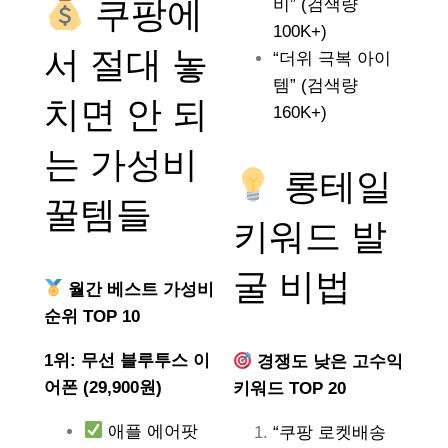
쿠팡에
비” (검색량
100K+)
서 절대 놓
“더위 극복 아이
템” (검색량
치면 안 되
160K+)
는
가성비
롱테일
꿀템들
키워드 발
굴 비법
월간 베스트 가성비
순위 TOP 10
1위: 무선 블루투스 이
경쟁도 낮은 고수익
어폰 (29,900원)
키워드 TOP 20
애플 에어팟
“쿠팡 로켓배송