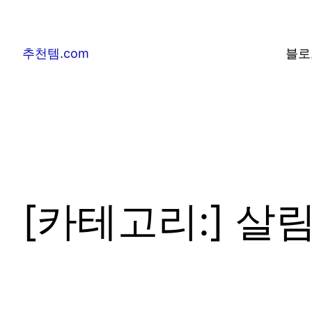
추천템.com
블로
[카테고리:]
살