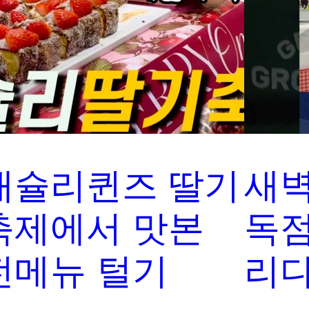
애슐리퀸즈 딸기
새벽
축제에서 맛본
독점
전메뉴 털기
리