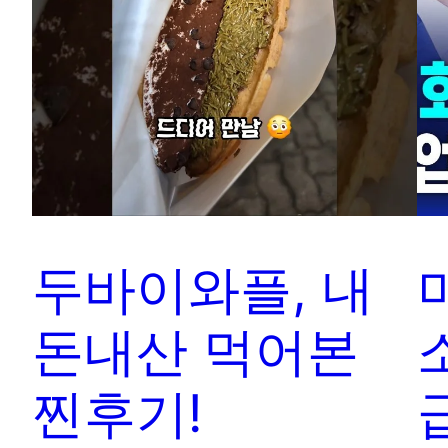
두바이와플, 내
돈내산 먹어본
찐후기!