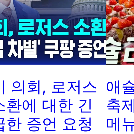
미 의회, 로저스
애
소환에 대한 긴
축제
급한 증언 요청
메뉴