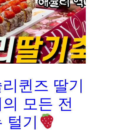
슐리퀸즈 딸기
의 모든 전
 털기