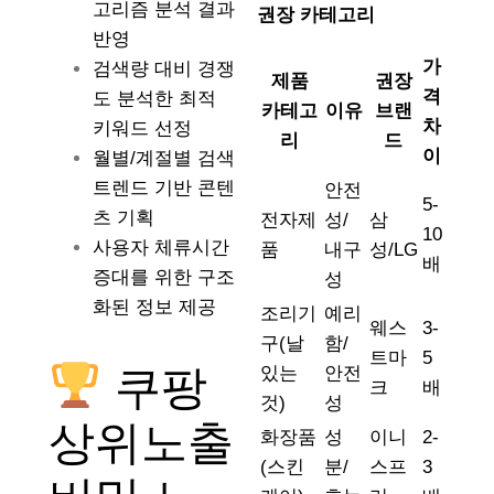
고리즘 분석 결과
권장 카테고리
반영
가
검색량 대비 경쟁
제품
권장
격
도 분석한 최적
카테고
이유
브랜
차
키워드 선정
리
드
이
월별/계절별 검색
트렌드 기반 콘텐
안전
5-
츠 기획
전자제
성/
삼
10
사용자 체류시간
품
내구
성/LG
배
증대를 위한 구조
성
화된 정보 제공
조리기
예리
웨스
3-
구(날
함/
트마
5
쿠팡
있는
안전
크
배
것)
성
상위노출
화장품
성
이니
2-
(스킨
분/
스프
3