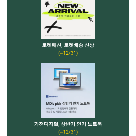
로켓패션, 로켓배송 신상
(~12/31)
가전디지털, 상반기 인기 노트북
(~12/31)