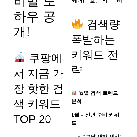
비밀 노
케어)
효능
리
배
하우 공
검색량
개!
폭발하는
키워드 전
쿠팡에
략
서 지금 가
장 핫한 검
월별 검색 트렌드
색 키워드
분석
1월 – 신년 준비 키워
TOP 20
드
“쿠팡 새해 세일”