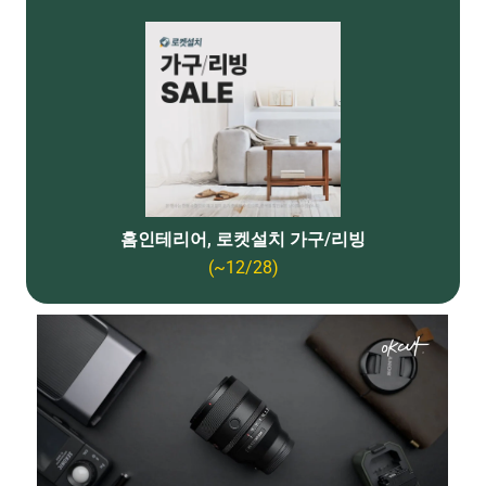
홈인테리어, 로켓설치 가구/리빙
(~12/28)