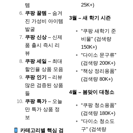
25K+)
템
쿠팡 꿀템
– 숨겨
3월 – 새 학기 시즌
진 가성비 아이템
발굴
“쿠팡 새학기 준
쿠팡 신상
– 신제
비물” (검색량
품 출시 즉시 리
150K+)
뷰
“다이소 문구류”
쿠팡 세일
– 최대
(검색량 200K+)
할인율 상품 모음
“책상 정리용품”
쿠팡 인기
– 리뷰
(검색량 80K+)
많은 검증된 상품
4월 – 봄맞이 대청소
들
쿠팡 특가
– 오늘
“쿠팡 청소용품”
만 특가 상품 정
(검색량 180K+)
보
“다이소 청소도
구” (검색량
카테고리별 핵심 검