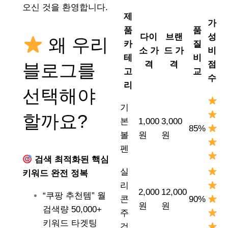
오신 것을 환영합니다.
제
가
품
품
다이
브랜
성
왜 우리
카
질
소 가
드 가
비
테
비
격
격
점
블로그를
고
교
수
리
선택해야
기
할까요?
본
1,000
3,000
85%
볼
원
원
펜
검색 최적화된 핵심
실
키워드 완전 정복
리
2,000
12,000
“쿠팡 추천템” 월
콘
90%
원
원
검색량 50,000+
주
키워드 타겟팅
걱