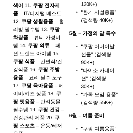
120K+)
색어
11.
쿠팡 전자제
“환기 시설용품”
품
– IT/디지털 베스트
(검색량 40K+)
12.
쿠팡 생활용품
– 홈
리빙 필수템 13.
쿠팡
5월 – 가정의 달 특수
화장품
– 뷰티 가성비
템 14.
쿠팡 의류
– 패
“쿠팡 어버이날
션 트렌드 아이템 15.
선물” (검색량
쿠팡 식품
– 간편식/건
90K+)
강식품 16.
쿠팡 주방
“다이소 카네이
용품
– 요리 필수 도구
션” (검색량
17.
쿠팡 육아용품
– 베
30K+)
이비/키즈 상품 18.
쿠
“가족 모임 용품”
팡 펫용품
– 반려동물
(검색량 55K+)
필수템 19.
쿠팡 건강
–
6월 – 여름 준비
건강관리 제품 20.
쿠
팡 스포츠
– 운동/레저
“쿠팡 여름용품”