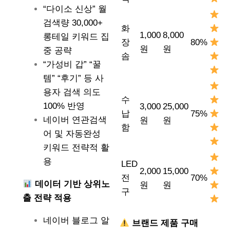
“다이소 신상” 월
검색량 30,000+
화
1,000
8,000
롱테일 키워드 집
장
80%
원
원
중 공략
솜
“가성비 갑” “꿀
템” “후기” 등 사
용자 검색 의도
수
100% 반영
3,000
25,000
납
75%
네이버 연관검색
원
원
함
어 및 자동완성
키워드 전략적 활
용
LED
2,000
15,000
전
70%
데이터 기반 상위노
원
원
구
출 전략 적용
네이버 블로그 알
브랜드 제품 구매