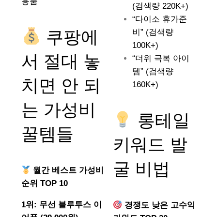
용품
(검색량 220K+)
“다이소 휴가준
쿠팡에
비” (검색량
100K+)
서 절대 놓
“더위 극복 아이
템” (검색량
치면 안 되
160K+)
는
가성비
롱테일
꿀템들
키워드 발
굴 비법
월간 베스트 가성비
순위 TOP 10
1위: 무선 블루투스 이
경쟁도 낮은 고수익