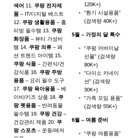
120K+)
색어
11.
쿠팡 전자제
“환기 시설용품”
품
– IT/디지털 베스트
(검색량 40K+)
12.
쿠팡 생활용품
– 홈
리빙 필수템 13.
쿠팡
5월 – 가정의 달 특수
화장품
– 뷰티 가성비
템 14.
쿠팡 의류
– 패
“쿠팡 어버이날
션 트렌드 아이템 15.
선물” (검색량
쿠팡 식품
– 간편식/건
90K+)
강식품 16.
쿠팡 주방
“다이소 카네이
용품
– 요리 필수 도구
션” (검색량
17.
쿠팡 육아용품
– 베
30K+)
이비/키즈 상품 18.
쿠
“가족 모임 용품”
팡 펫용품
– 반려동물
(검색량 55K+)
필수템 19.
쿠팡 건강
–
6월 – 여름 준비
건강관리 제품 20.
쿠
팡 스포츠
– 운동/레저
“쿠팡 여름용품”