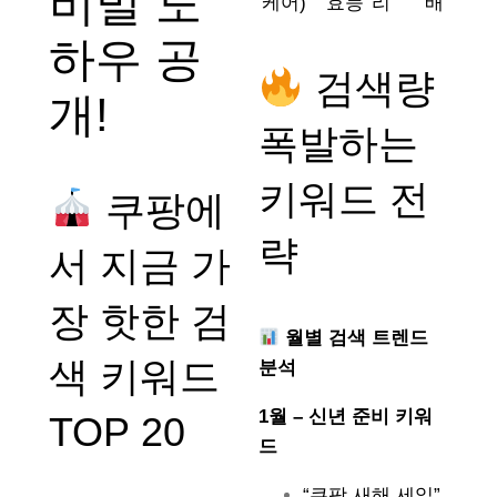
비밀 노
케어)
효능
리
배
하우 공
검색량
개!
폭발하는
키워드 전
쿠팡에
략
서 지금 가
장 핫한 검
월별 검색 트렌드
색 키워드
분석
1월 – 신년 준비 키워
TOP 20
드
“쿠팡 새해 세일”