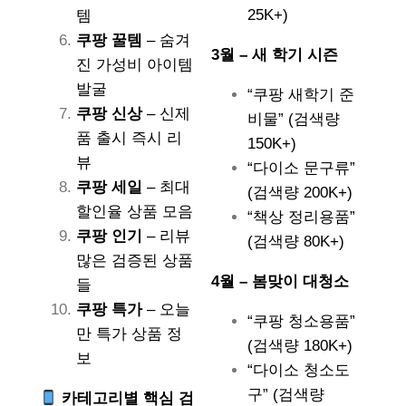
25K+)
템
쿠팡 꿀템
– 숨겨
3월 – 새 학기 시즌
진 가성비 아이템
발굴
“쿠팡 새학기 준
쿠팡 신상
– 신제
비물” (검색량
품 출시 즉시 리
150K+)
뷰
“다이소 문구류”
쿠팡 세일
– 최대
(검색량 200K+)
할인율 상품 모음
“책상 정리용품”
쿠팡 인기
– 리뷰
(검색량 80K+)
많은 검증된 상품
4월 – 봄맞이 대청소
들
쿠팡 특가
– 오늘
“쿠팡 청소용품”
만 특가 상품 정
(검색량 180K+)
보
“다이소 청소도
구” (검색량
카테고리별 핵심 검