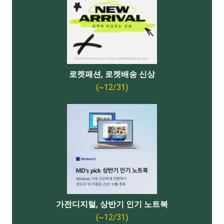
로켓패션, 로켓배송 신상
(~12/31)
가전디지털, 상반기 인기 노트북
(~12/31)