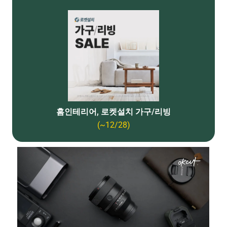
홈인테리어, 로켓설치 가구/리빙
(~12/28)