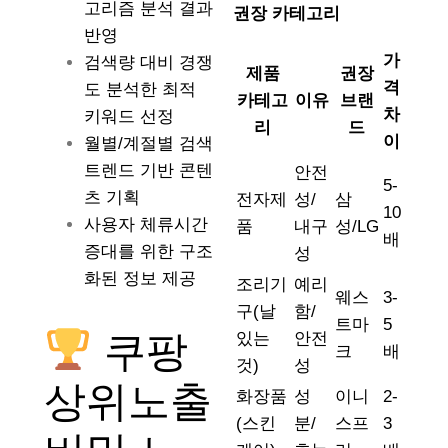
고리즘 분석 결과
권장 카테고리
반영
가
검색량 대비 경쟁
제품
권장
격
도 분석한 최적
카테고
이유
브랜
차
키워드 선정
리
드
이
월별/계절별 검색
트렌드 기반 콘텐
안전
5-
츠 기획
전자제
성/
삼
10
사용자 체류시간
품
내구
성/LG
배
증대를 위한 구조
성
화된 정보 제공
조리기
예리
웨스
3-
구(날
함/
트마
5
쿠팡
있는
안전
크
배
것)
성
상위노출
화장품
성
이니
2-
(스킨
분/
스프
3