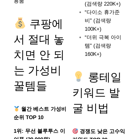
용품
(검색량 220K+)
“다이소 휴가준
쿠팡에
비” (검색량
100K+)
서 절대 놓
“더위 극복 아이
템” (검색량
치면 안 되
160K+)
는
가성비
롱테일
꿀템들
키워드 발
굴 비법
월간 베스트 가성비
순위 TOP 10
1위: 무선 블루투스 이
경쟁도 낮은 고수익