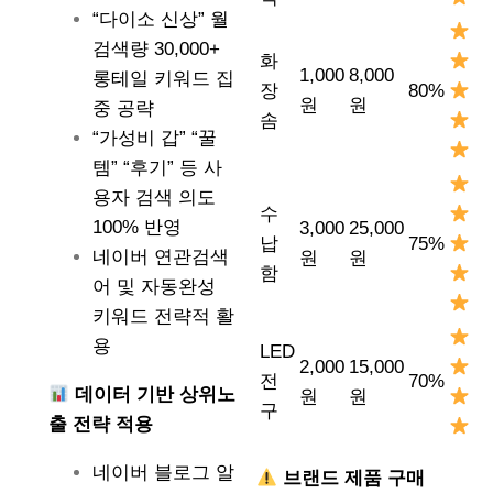
“다이소 신상” 월
검색량 30,000+
화
1,000
8,000
롱테일 키워드 집
장
80%
원
원
중 공략
솜
“가성비 갑” “꿀
템” “후기” 등 사
용자 검색 의도
수
100% 반영
3,000
25,000
납
75%
네이버 연관검색
원
원
함
어 및 자동완성
키워드 전략적 활
용
LED
2,000
15,000
전
70%
데이터 기반 상위노
원
원
구
출 전략 적용
네이버 블로그 알
브랜드 제품 구매