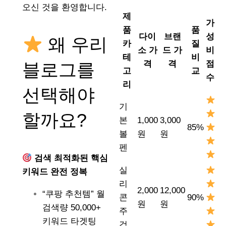
오신 것을 환영합니다.
제
가
품
품
다이
브랜
성
왜 우리
카
질
소 가
드 가
비
테
비
격
격
점
블로그를
고
교
수
리
선택해야
기
할까요?
본
1,000
3,000
85%
볼
원
원
펜
검색 최적화된 핵심
실
키워드 완전 정복
리
2,000
12,000
“쿠팡 추천템” 월
콘
90%
원
원
검색량 50,000+
주
키워드 타겟팅
걱