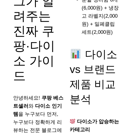
그가 알
(6,000원) + 냉장
려주는
고 라벨지(2,000
원) + 밀폐클립
진짜 쿠
세트(2,000원)
팡·다이
다이소
소 가이
vs 브랜드
드
제품 비교
분석
안녕하세요!
쿠팡 베스
트셀러
와
다이소 인기
템
을 누구보다 먼저,
다이소가 압승하는
누구보다 정확하게 리
카테고리
뷰하는 전문 블로그에