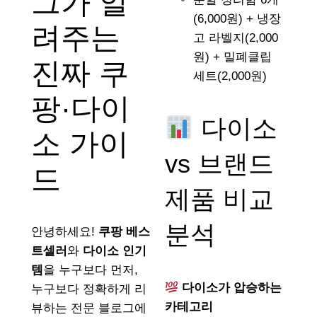
그가 알
(6,000원) + 냉장
려주는
고 라벨지(2,000
원) + 밀폐클립
진짜 쿠
세트(2,000원)
팡·다이
다이소
소 가이
vs 브랜드
드
제품 비교
분석
안녕하세요!
쿠팡 베스
트셀러
와
다이소 인기
템
을 누구보다 먼저,
다이소가 압승하는
누구보다 정확하게 리
카테고리
뷰하는 전문 블로그에