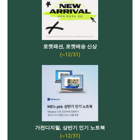
로켓패션, 로켓배송 신상
(~12/31)
가전디지털, 상반기 인기 노트북
(~12/31)