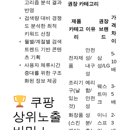
고리즘 분석 결과
권장 카테고리
반영
가
검색량 대비 경쟁
제품
권장
격
도 분석한 최적
카테고
이유
브랜
차
키워드 선정
리
드
이
월별/계절별 검색
트렌드 기반 콘텐
안전
5-
츠 기획
전자제
성/
삼
10
사용자 체류시간
품
내구
성/LG
배
증대를 위한 구조
성
화된 정보 제공
조리기
예리
웨스
3-
구(날
함/
트마
5
쿠팡
있는
안전
크
배
것)
성
상위노출
화장품
성
이니
2-
(스킨
분/
스프
3