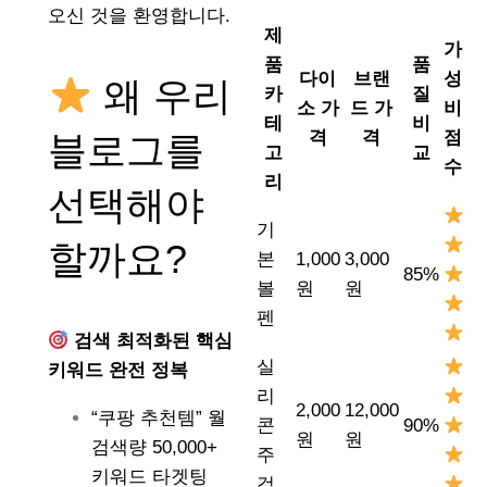
오신 것을 환영합니다.
제
가
품
품
다이
브랜
성
왜 우리
카
질
소 가
드 가
비
테
비
격
격
점
블로그를
고
교
수
리
선택해야
기
할까요?
본
1,000
3,000
85%
볼
원
원
펜
검색 최적화된 핵심
실
키워드 완전 정복
리
2,000
12,000
“쿠팡 추천템” 월
콘
90%
원
원
검색량 50,000+
주
키워드 타겟팅
걱