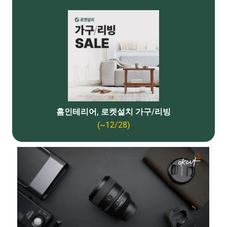
홈인테리어, 로켓설치 가구/리빙
(~12/28)