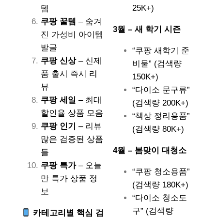
25K+)
템
쿠팡 꿀템
– 숨겨
3월 – 새 학기 시즌
진 가성비 아이템
발굴
“쿠팡 새학기 준
쿠팡 신상
– 신제
비물” (검색량
품 출시 즉시 리
150K+)
뷰
“다이소 문구류”
쿠팡 세일
– 최대
(검색량 200K+)
할인율 상품 모음
“책상 정리용품”
쿠팡 인기
– 리뷰
(검색량 80K+)
많은 검증된 상품
4월 – 봄맞이 대청소
들
쿠팡 특가
– 오늘
“쿠팡 청소용품”
만 특가 상품 정
(검색량 180K+)
보
“다이소 청소도
구” (검색량
카테고리별 핵심 검