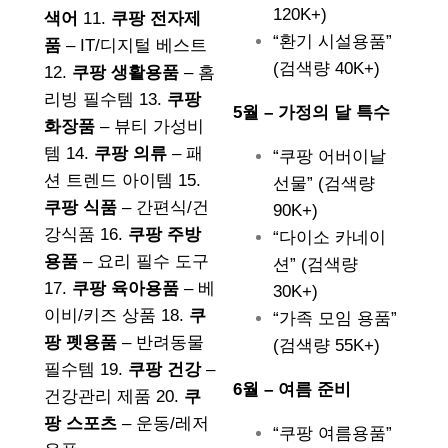
120K+)
색어
11.
쿠팡 전자제
“환기 시설용품”
품
– IT/디지털 베스트
(검색량 40K+)
12.
쿠팡 생활용품
– 홈
리빙 필수템 13.
쿠팡
5월 – 가정의 달 특수
화장품
– 뷰티 가성비
템 14.
쿠팡 의류
– 패
“쿠팡 어버이날
션 트렌드 아이템 15.
선물” (검색량
쿠팡 식품
– 간편식/건
90K+)
강식품 16.
쿠팡 주방
“다이소 카네이
용품
– 요리 필수 도구
션” (검색량
17.
쿠팡 육아용품
– 베
30K+)
이비/키즈 상품 18.
쿠
“가족 모임 용품”
팡 펫용품
– 반려동물
(검색량 55K+)
필수템 19.
쿠팡 건강
–
6월 – 여름 준비
건강관리 제품 20.
쿠
팡 스포츠
– 운동/레저
“쿠팡 여름용품”