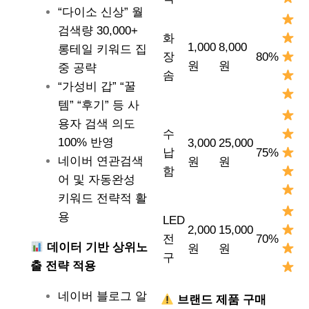
“다이소 신상” 월
검색량 30,000+
화
1,000
8,000
롱테일 키워드 집
장
80%
원
원
중 공략
솜
“가성비 갑” “꿀
템” “후기” 등 사
용자 검색 의도
수
100% 반영
3,000
25,000
납
75%
네이버 연관검색
원
원
함
어 및 자동완성
키워드 전략적 활
용
LED
2,000
15,000
전
70%
데이터 기반 상위노
원
원
구
출 전략 적용
네이버 블로그 알
브랜드 제품 구매