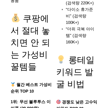
용품
(검색량 220K+)
“다이소 휴가준
쿠팡에
비” (검색량
100K+)
서 절대 놓
“더위 극복 아이
템” (검색량
치면 안 되
160K+)
는
가성비
롱테일
꿀템들
키워드 발
굴 비법
월간 베스트 가성비
순위 TOP 10
1위: 무선 블루투스 이
경쟁도 낮은 고수익