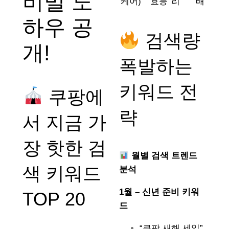
비밀 노
케어)
효능
리
배
하우 공
검색량
개!
폭발하는
키워드 전
쿠팡에
략
서 지금 가
장 핫한 검
월별 검색 트렌드
색 키워드
분석
1월 – 신년 준비 키워
TOP 20
드
“쿠팡 새해 세일”