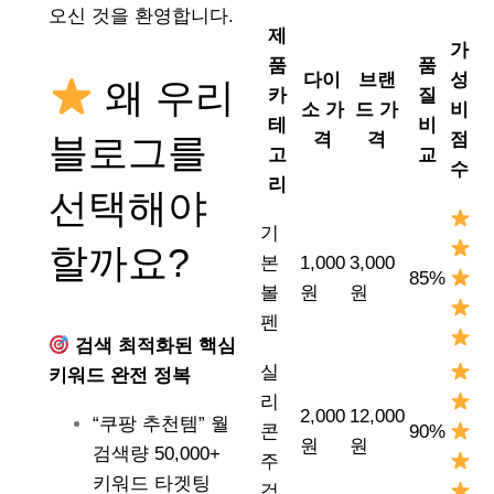
오신 것을 환영합니다.
제
가
품
품
다이
브랜
성
왜 우리
카
질
소 가
드 가
비
테
비
격
격
점
블로그를
고
교
수
리
선택해야
기
할까요?
본
1,000
3,000
85%
볼
원
원
펜
검색 최적화된 핵심
실
키워드 완전 정복
리
2,000
12,000
“쿠팡 추천템” 월
콘
90%
원
원
검색량 50,000+
주
키워드 타겟팅
걱