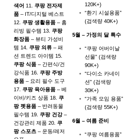
120K+)
색어
11.
쿠팡 전자제
“환기 시설용품”
품
– IT/디지털 베스트
(검색량 40K+)
12.
쿠팡 생활용품
– 홈
리빙 필수템 13.
쿠팡
5월 – 가정의 달 특수
화장품
– 뷰티 가성비
템 14.
쿠팡 의류
– 패
“쿠팡 어버이날
션 트렌드 아이템 15.
선물” (검색량
쿠팡 식품
– 간편식/건
90K+)
강식품 16.
쿠팡 주방
“다이소 카네이
용품
– 요리 필수 도구
션” (검색량
17.
쿠팡 육아용품
– 베
30K+)
이비/키즈 상품 18.
쿠
“가족 모임 용품”
팡 펫용품
– 반려동물
(검색량 55K+)
필수템 19.
쿠팡 건강
–
6월 – 여름 준비
건강관리 제품 20.
쿠
팡 스포츠
– 운동/레저
“쿠팡 여름용품”