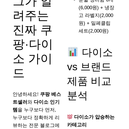
그가 알
(6,000원) + 냉장
려주는
고 라벨지(2,000
원) + 밀폐클립
진짜 쿠
세트(2,000원)
팡·다이
다이소
소 가이
vs 브랜드
드
제품 비교
분석
안녕하세요!
쿠팡 베스
트셀러
와
다이소 인기
템
을 누구보다 먼저,
다이소가 압승하는
누구보다 정확하게 리
카테고리
뷰하는 전문 블로그에