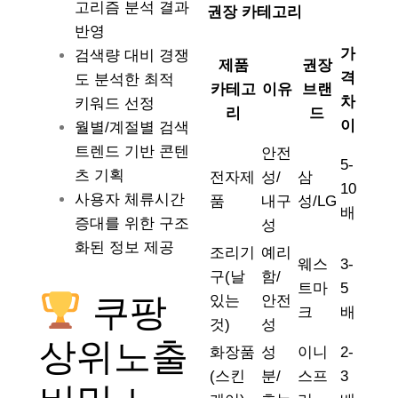
고리즘 분석 결과
권장 카테고리
반영
가
검색량 대비 경쟁
제품
권장
격
도 분석한 최적
카테고
이유
브랜
차
키워드 선정
리
드
이
월별/계절별 검색
트렌드 기반 콘텐
안전
5-
츠 기획
전자제
성/
삼
10
사용자 체류시간
품
내구
성/LG
배
증대를 위한 구조
성
화된 정보 제공
조리기
예리
웨스
3-
구(날
함/
트마
5
쿠팡
있는
안전
크
배
것)
성
상위노출
화장품
성
이니
2-
(스킨
분/
스프
3