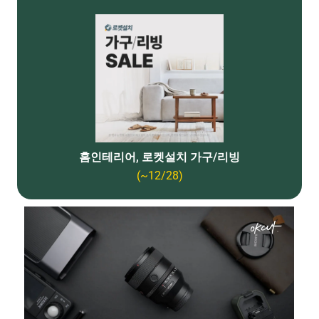
홈인테리어, 로켓설치 가구/리빙
(~12/28)