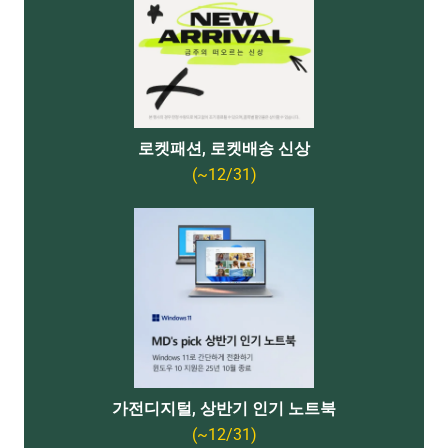
로켓패션, 로켓배송 신상
(~12/31)
가전디지털, 상반기 인기 노트북
(~12/31)