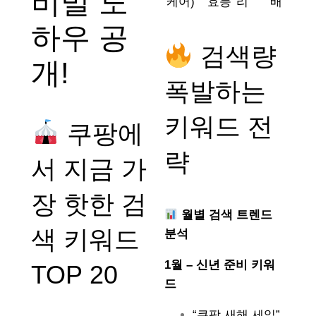
비밀 노
케어)
효능
리
배
하우 공
검색량
개!
폭발하는
키워드 전
쿠팡에
략
서 지금 가
장 핫한 검
월별 검색 트렌드
색 키워드
분석
1월 – 신년 준비 키워
TOP 20
드
“쿠팡 새해 세일”