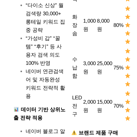
“다이소 신상” 월
검색량 30,000+
화
1,000
8,000
롱테일 키워드 집
장
80%
원
원
중 공략
솜
“가성비 갑” “꿀
템” “후기” 등 사
용자 검색 의도
수
100% 반영
3,000
25,000
납
75%
네이버 연관검색
원
원
함
어 및 자동완성
키워드 전략적 활
용
LED
2,000
15,000
전
70%
데이터 기반 상위노
원
원
구
출 전략 적용
네이버 블로그 알
브랜드 제품 구매