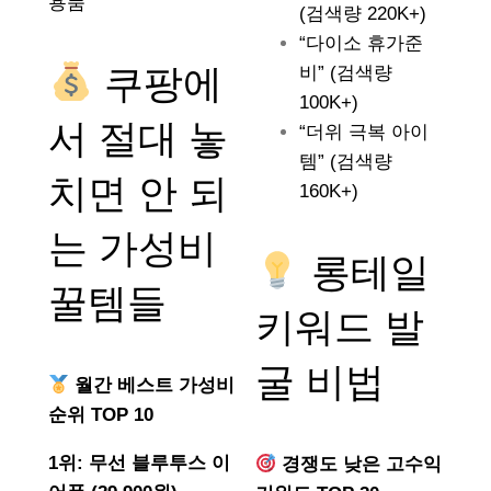
용품
(검색량 220K+)
“다이소 휴가준
쿠팡에
비” (검색량
100K+)
서 절대 놓
“더위 극복 아이
템” (검색량
치면 안 되
160K+)
는
가성비
롱테일
꿀템들
키워드 발
굴 비법
월간 베스트 가성비
순위 TOP 10
1위: 무선 블루투스 이
경쟁도 낮은 고수익