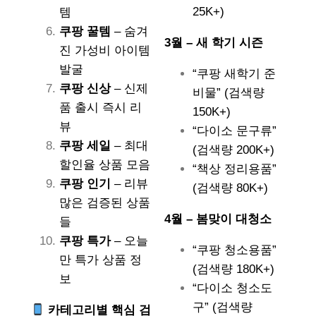
25K+)
템
쿠팡 꿀템
– 숨겨
3월 – 새 학기 시즌
진 가성비 아이템
발굴
“쿠팡 새학기 준
쿠팡 신상
– 신제
비물” (검색량
품 출시 즉시 리
150K+)
뷰
“다이소 문구류”
쿠팡 세일
– 최대
(검색량 200K+)
할인율 상품 모음
“책상 정리용품”
쿠팡 인기
– 리뷰
(검색량 80K+)
많은 검증된 상품
4월 – 봄맞이 대청소
들
쿠팡 특가
– 오늘
“쿠팡 청소용품”
만 특가 상품 정
(검색량 180K+)
보
“다이소 청소도
구” (검색량
카테고리별 핵심 검