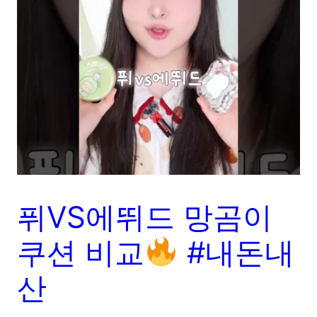
퓌VS에뛰드 망곰이
쿠션 비교
#내돈내
산