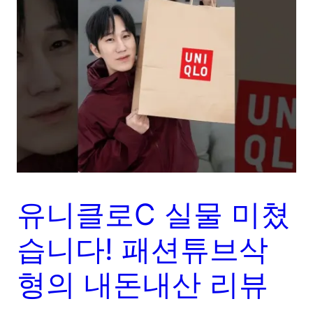
유니클로C 실물 미쳤
습니다! 패션튜브삭
형의 내돈내산 리뷰