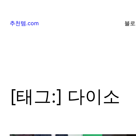
추천템.com
블로
[태그:]
다이소