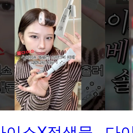
다이소X정샘물
다