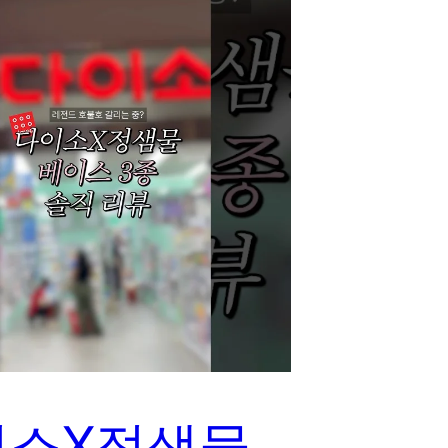
이소X정샘물