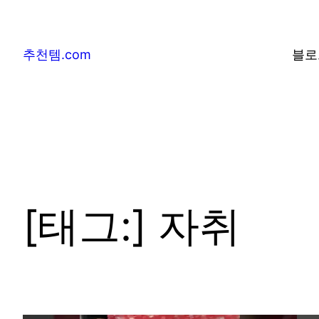
추천템.com
블로
[태그:]
자취