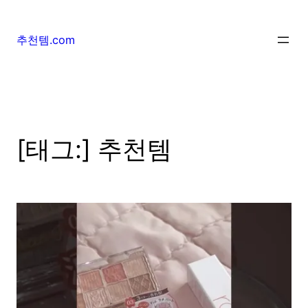
추천템.com
[태그:]
추천템