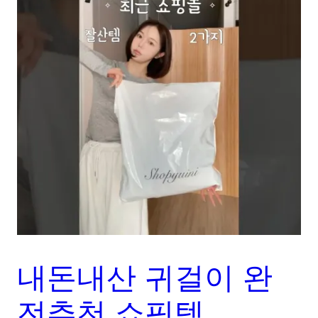
내돈내산 귀걸이 완
전추천 쇼핑템