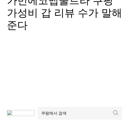
가민에코맵울트라 쿠팡
가성비 갑 리뷰 수가 말해
준다