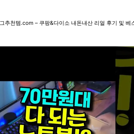
그
추천템.com – 쿠팡&다이소 내돈내산 리얼 후기 및 