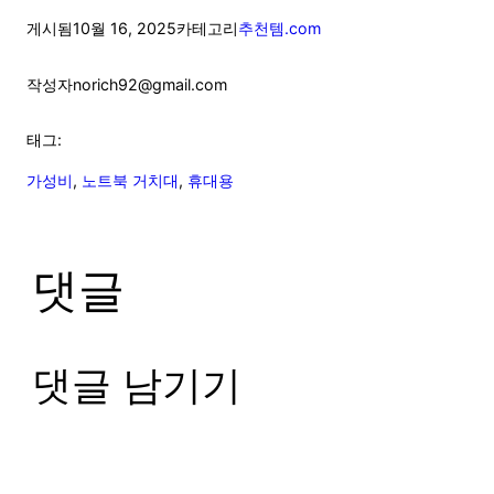
게시됨
10월 16, 2025
카테고리
추천템.com
작성자
norich92@gmail.com
태그:
가성비
, 
노트북 거치대
, 
휴대용
댓글
댓글 남기기