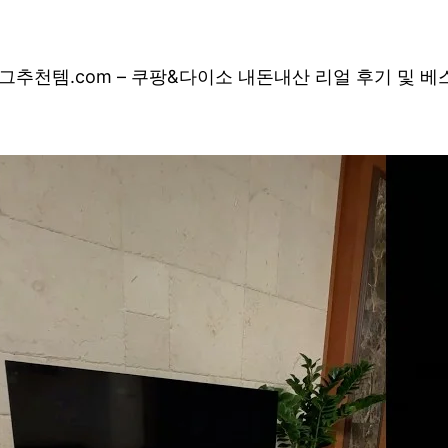
그
추천템.com – 쿠팡&다이소 내돈내산 리얼 후기 및 