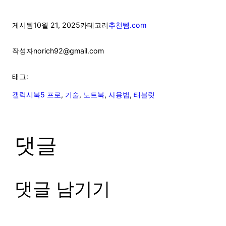
게시됨
10월 21, 2025
카테고리
추천템.com
작성자
norich92@gmail.com
태그:
갤럭시북5 프로
, 
기술
, 
노트북
, 
사용법
, 
태블릿
댓글
댓글 남기기