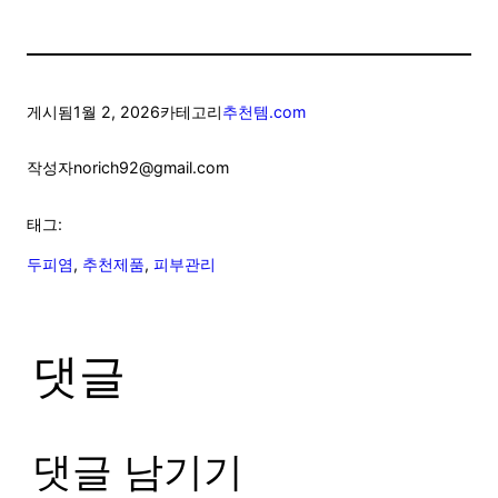
게시됨
1월 2, 2026
카테고리
추천템.com
작성자
norich92@gmail.com
태그:
두피염
, 
추천제품
, 
피부관리
댓글
댓글 남기기