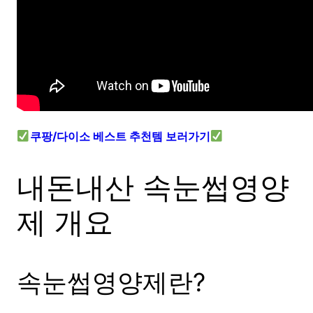
쿠팡/다이소 베스트 추천템 보러가기
내돈내산 속눈썹영양
제 개요
속눈썹영양제란?