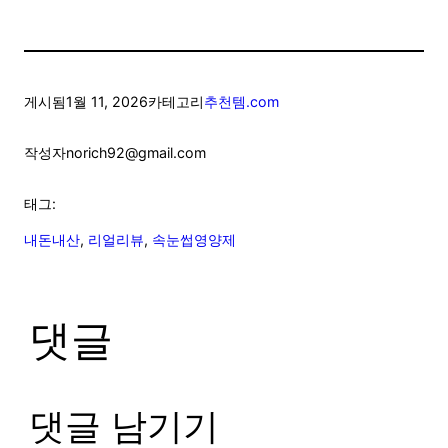
게시됨
1월 11, 2026
카테고리
추천템.com
작성자
norich92@gmail.com
태그:
내돈내산
, 
리얼리뷰
, 
속눈썹영양제
댓글
댓글 남기기