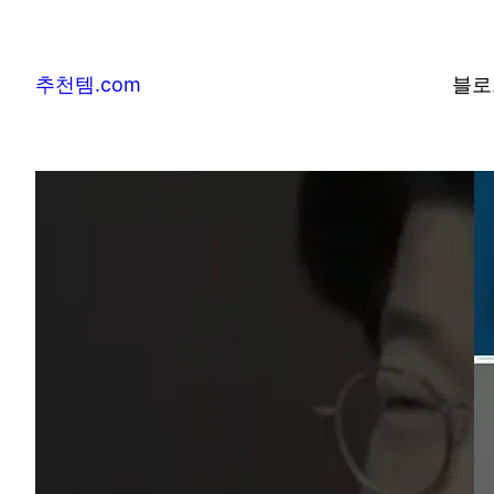
추천템.com
블로