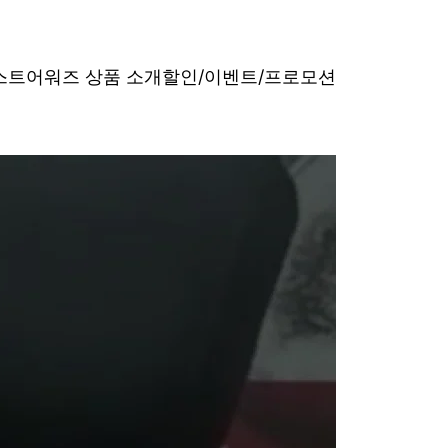
베스트어워즈 상품 소개
할인/이벤트/프로모션