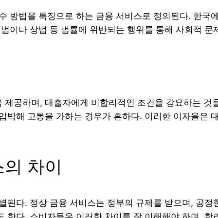
수 방법을 특징으로 하는 금융 서비스로 정의된다. 한국
헌법이나 상법 등 법률에 위반되는 행위를 통해 사회적 문
 제공하며, 대출자에게 비합리적인 조건을 강요하는 것을
압박해 고통을 가하는 경우가 흔하다. 이러한 이자율은 
스의 차이
별된다. 정상 금융 서비스는 정부의 규제를 받으며, 공정
 한다. 소비자들은 이러한 차이를 잘 이해해야 하며, 합리