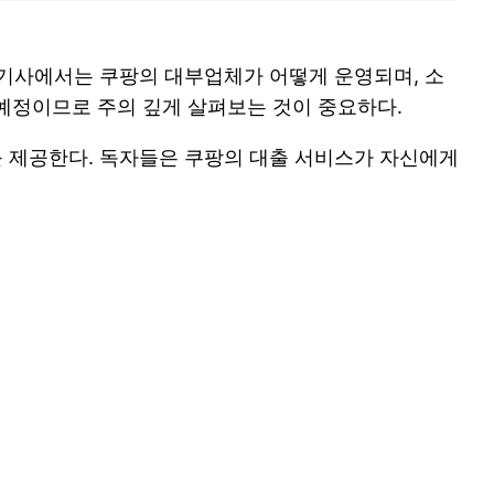
 기사에서는 쿠팡의 대부업체가 어떻게 운영되며, 소
예정이므로 주의 깊게 살펴보는 것이 중요하다.
를 제공한다. 독자들은 쿠팡의 대출 서비스가 자신에게