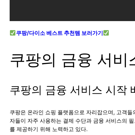
쿠팡/다이소 베스트 추천템 보러가기
쿠팡의 금융 서비
쿠팡의 금융 서비스 시작 
쿠팡은 온라인 쇼핑 플랫폼으로 자리잡으며, 고객들의
자들이 자주 사용하는 결제 수단과 금융 서비스의 필
를 제공하기 위해 노력하고 있다.