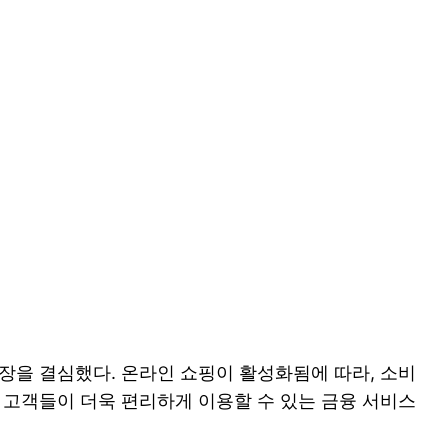
장을 결심했다. 온라인 쇼핑이 활성화됨에 따라, 소비
 고객들이 더욱 편리하게 이용할 수 있는 금융 서비스