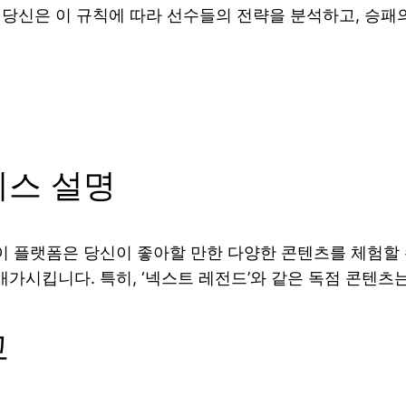
 당신은 이 규칙에 따라 선수들의 전략을 분석하고, 승패
비스 설명
 플랫폼은 당신이 좋아할 만한 다양한 콘텐츠를 체험할 
시킵니다. 특히, ‘넥스트 레전드’와 같은 독점 콘텐츠는
교