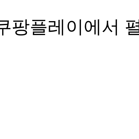
 쿠팡플레이에서 펼