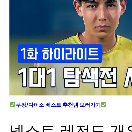
쿠팡/다이소 베스트 추천템 보러가기
넥스트 레전드 개