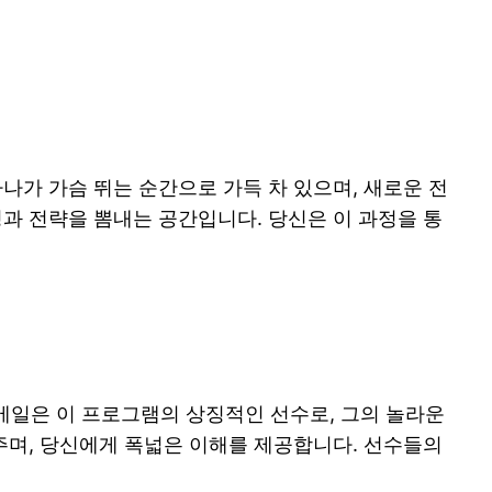
나가 가슴 뛰는 순간으로 가득 차 있으며, 새로운 전
과 전략을 뽐내는 공간입니다. 당신은 이 과정을 통
 베일은 이 프로그램의 상징적인 선수로, 그의 놀라운
주며, 당신에게 폭넓은 이해를 제공합니다. 선수들의