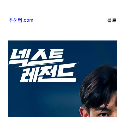
추천템.com
블로