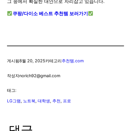
그 중에서 확실한 대안으로 자리잡고 있습니다.
쿠팡/다이소 베스트 추천템 보러가기
게시됨
8월 20, 2025
카테고리
추천템.com
작성자
norich92@gmail.com
태그:
LG그램
, 
노트북
, 
대학생
, 
추천
, 
프로
댓글