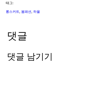
태그:
롱스커트
, 
봄패션
, 
하울
댓글
댓글 남기기