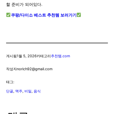
할 준비가 되어있다.
쿠팡/다이소 베스트 추천템 보러가기
게시됨
1월 5, 2026
카테고리
추천템.com
작성자
norich92@gmail.com
태그:
단골
, 
맥주
, 
비밀
, 
음식