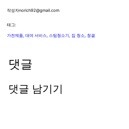
작성자
norich92@gmail.com
태그:
가전제품
, 
대여 서비스
, 
스팀청소기
, 
집 청소
, 
청결
댓글
댓글 남기기