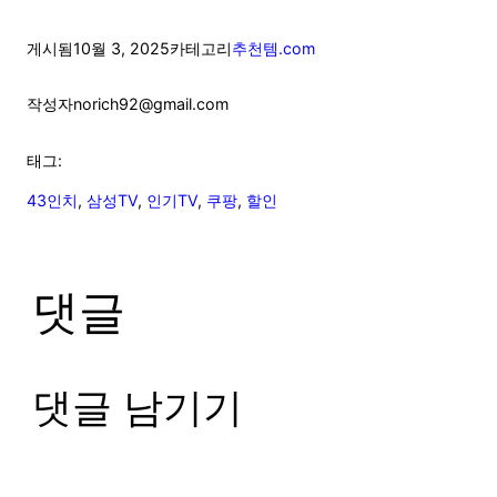
게시됨
10월 3, 2025
카테고리
추천템.com
작성자
norich92@gmail.com
태그:
43인치
, 
삼성TV
, 
인기TV
, 
쿠팡
, 
할인
댓글
댓글 남기기