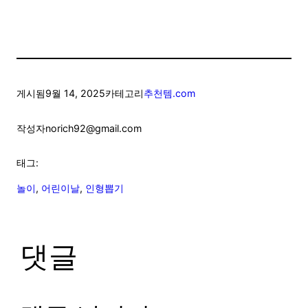
게시됨
9월 14, 2025
카테고리
추천템.com
작성자
norich92@gmail.com
태그:
놀이
, 
어린이날
, 
인형뽑기
댓글