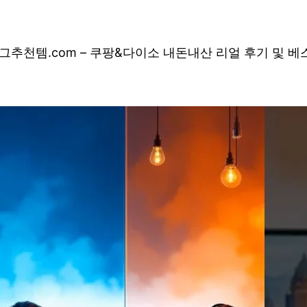
그
추천템.com – 쿠팡&다이소 내돈내산 리얼 후기 및 