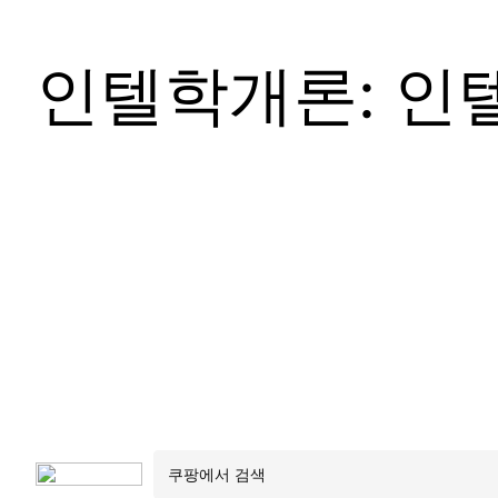
인텔학개론: 인