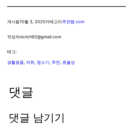
게시됨
10월 3, 2025
카테고리
추천템.com
작성자
norich92@gmail.com
태그:
생활용품
, 
자취
, 
청소기
, 
추천
, 
효율성
댓글
댓글 남기기