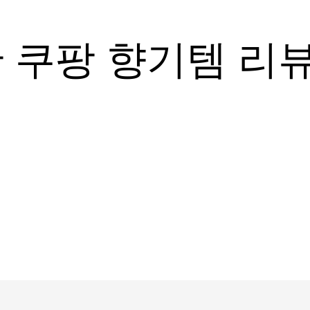
 쿠팡 향기템 리