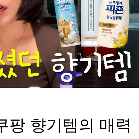
쿠팡 향기템의 매력