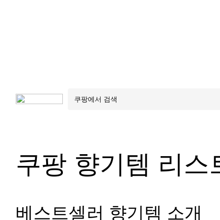
쿠팡 향기템 리스
베스트셀러 향기템 소개