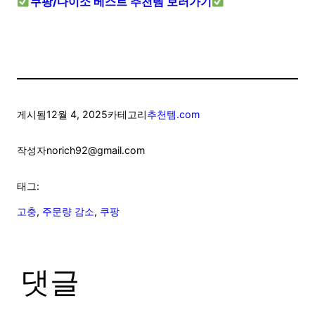
쿠팡/다이소 베스트 추천템 보러가기
게시됨
12월 4, 2025
카테고리
추천템.com
작성자
norich92@gmail.com
태그:
고충
, 
주문량 감소
, 
쿠팡
댓글