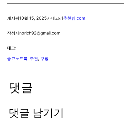
게시됨
10월 15, 2025
카테고리
추천템.com
작성자
norich92@gmail.com
태그:
중고노트북
, 
추천
, 
쿠팡
댓글
댓글 남기기