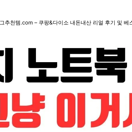
그
추천템.com – 쿠팡&다이소 내돈내산 리얼 후기 및 