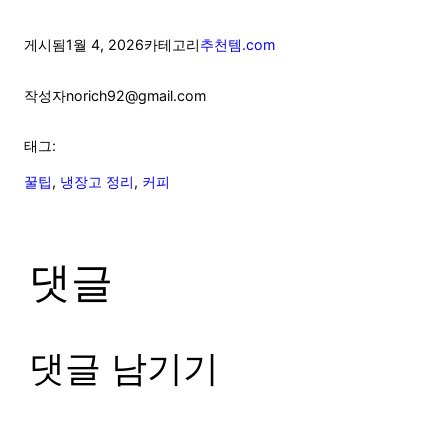
게시됨
1월 4, 2026
카테고리
추천템.com
작성자
norich92@gmail.com
태그:
꿀팁
, 
냉장고 정리
, 
커피
댓글
댓글 남기기