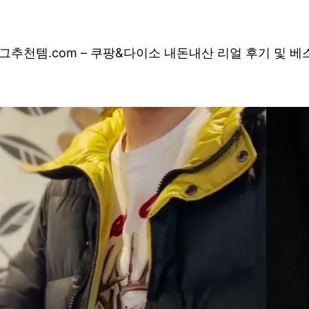
그
추천템.com – 쿠팡&다이소 내돈내산 리얼 후기 및 