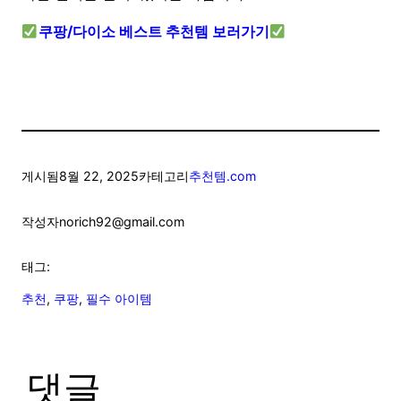
쿠팡/다이소 베스트 추천템 보러가기
게시됨
8월 22, 2025
카테고리
추천템.com
작성자
norich92@gmail.com
태그:
추천
, 
쿠팡
, 
필수 아이템
댓글