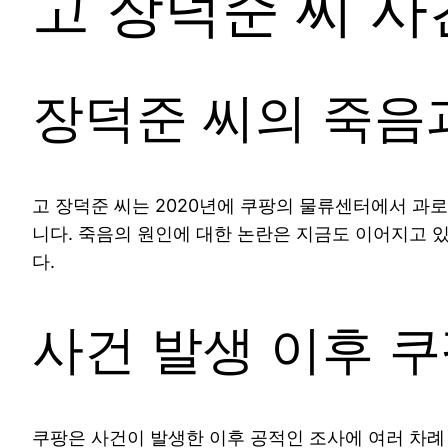
고 장덕준 씨 사
장덕준 씨의 죽음
고 장덕준 씨는 2020년에 쿠팡의 물류센터에서 과
니다. 죽음의 원인에 대한 논란은 지금도 이어지고 
다.
사건 발생 이후 
쿠팡은 사건이 발생한 이후 공적인 조사에 여러 차례