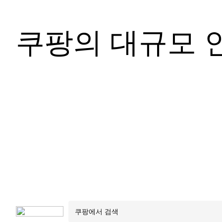
쿠팡의 대규모 