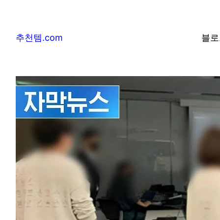
추천템.com
블로