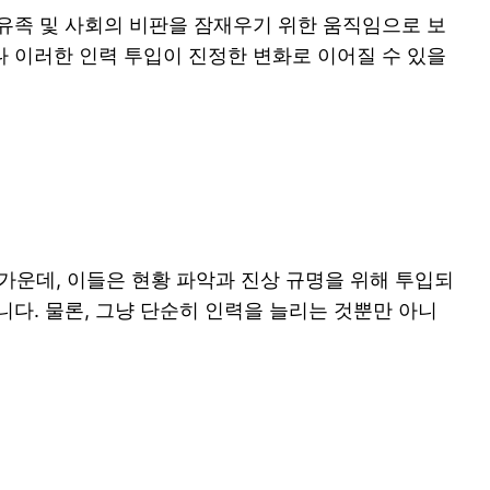
 유족 및 사회의 비판을 잠재우기 위한 움직임으로 보
나 이러한 인력 투입이 진정한 변화로 이어질 수 있을
가운데, 이들은 현황 파악과 진상 규명을 위해 투입되
니다. 물론, 그냥 단순히 인력을 늘리는 것뿐만 아니