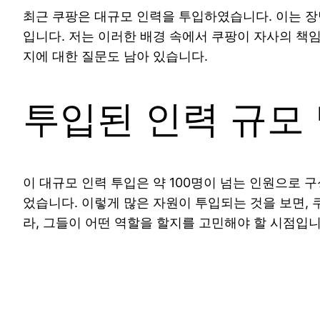
최근 쿠팡은 대규모 인력을 투입하였습니다. 이는 장
입니다. 저는 이러한 배경 속에서 쿠팡이 자사의 책
지에 대한 질문도 남아 있습니다.
투입된 인력 규모 
이 대규모 인력 투입은 약 100명이 넘는 인원으로
었습니다. 이렇게 많은 자원이 투입되는 것을 보면, 
라, 그들이 어떤 역할을 할지를 고민해야 할 시점입니