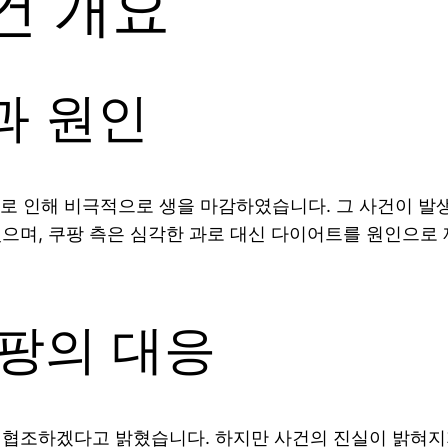
건 개요
과 원인
로로 인해 비극적으로 생을 마감하였습니다. 그 사건이 발
있으며, 쿠팡 측은 심각한 과로 대신 다이어트를 원인으로 
쿠팡의 대응
 협조하겠다고 밝혔습니다. 하지만 사건의 진실이 밝혀지지