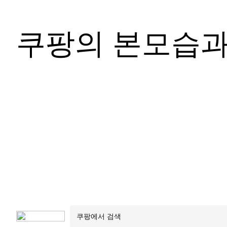
쿠팡의 본모습과