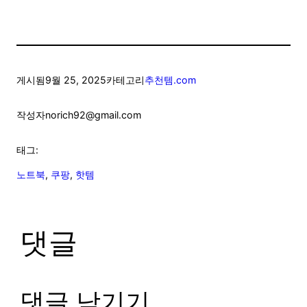
게시됨
9월 25, 2025
카테고리
추천템.com
작성자
norich92@gmail.com
태그:
노트북
, 
쿠팡
, 
핫템
댓글
댓글 남기기