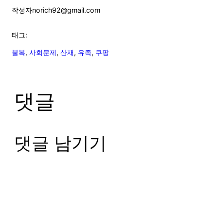
작성자
norich92@gmail.com
태그:
불복
, 
사회문제
, 
산재
, 
유족
, 
쿠팡
댓글
댓글 남기기