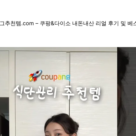
그
추천템.com – 쿠팡&다이소 내돈내산 리얼 후기 및 