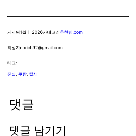
게시됨
1월 1, 2026
카테고리
추천템.com
작성자
norich92@gmail.com
태그:
진실
, 
쿠팡
, 
탈세
댓글
댓글 남기기