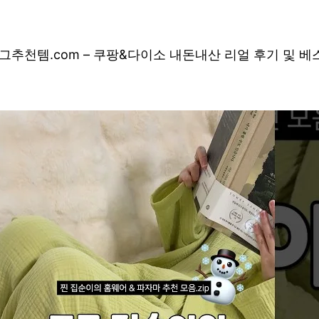
그
추천템.com – 쿠팡&다이소 내돈내산 리얼 후기 및 