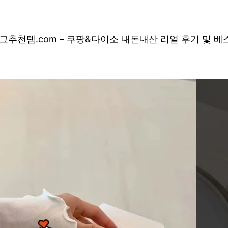
그
추천템.com – 쿠팡&다이소 내돈내산 리얼 후기 및 